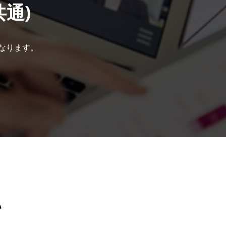
共通)
なります。
ム