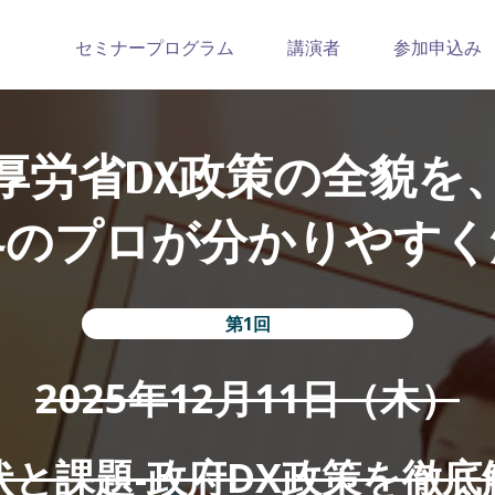
セミナープログラム
講演者
参加申込み
厚労省DX政策の全貌を
界のプロが分かりやすく
第1回
2025年12月11日（木）
状と課題-政府DX政策を徹底